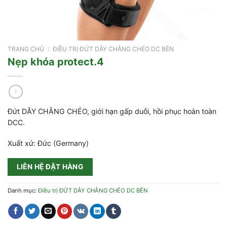
TRANG CHỦ
/
ĐIỀU TRỊ ĐỨT DÂY CHẰNG CHÉO DC BÊN
Nẹp khóa protect.4
Đứt DÂY CHẰNG CHÉO, giới hạn gấp duỗi, hồi phục hoàn toàn
DCC.
Xuất xứ: Đức (Germany)
LIÊN HỆ ĐẶT HÀNG
Danh mục:
Điều trị ĐỨT DÂY CHẰNG CHÉO DC BÊN