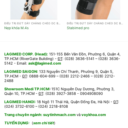
ĐIỀU TRỊ ĐỨT DÂY CHẰNG CHÉO DC BÊN
ĐIỀU TRỊ ĐỨT DÂY CHẰNG CHÉO DC BÊN
Nẹp khóa M.4s
Stabimed pro
LAGIMED CORP. (Head):
151-155 Bến Vân Đồn, Phường 6, Quận 4,
TP.HCM (RiverGate Building) -
ĐT
: (028) 3636-5141 – (028) 3636-
5142 - Email:
ask@lagimed.com
LAGIMED SAIGON:
133 Nguyễn Chí Thanh, Phường 9, Quận 5,
TP.HCM -
ĐT
: 0888-604-699 – (028) 2212-2466 – (028) 2212-
2488
Showroom Medi TP.HCM
:
151C Nguyễn Duy Dương, Phường 3,
Quận 10, TP.HCM
-
ĐT
: (028) 3927-3858 - 0904908090
LAGIMED HANOI:
18 Ngõ 11 Thái Hà, Quận Đống Đa, Hà Nội -
ĐT
:
(024) 3732-6100 – (024) 2218-8108
Trang chuyên ngành:
suytinhmach.com
và
voykhoa.com
TUYỂN DỤNG:
(
xem chi tiết
)