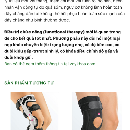
lý trị liệu một vài tháng, thậm chí một vài tuần rồi bỏ hẳn, bệnh
nhân vận động tự do quá sớm, nguy cơ không lành hoàn toàn
dây chằng dẫn tới không thể hồi phục hoàn toàn sức mạnh của
dây chằng như bình thường được.
Điều trị chức năng (functional therapy)
mới là quan trọng
để cho kết quả tốt nhất. Phương pháp này đòi hỏi một loại
nẹp khóa chuyên biệt: trọng lượng nhẹ, có độ bền cao, co
duỗi kiểu gấp-trượt sinh lý, có khóa điều chỉnh độ gấp và
duỗi khớp gối.
Bạn có thể xem thêm thông tin tại voykhoa.com.
SẢN PHẨM TƯƠNG TỰ